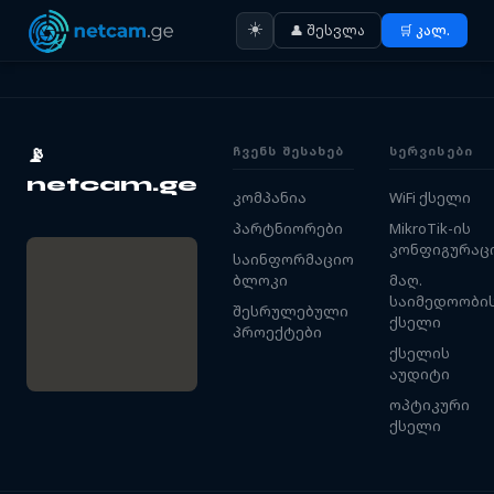
☀️
👤 შესვლა
🛒 კალ.
ᲩᲕᲔᲜᲡ ᲨᲔᲡᲐᲮᲔᲑ
ᲡᲔᲠᲕᲘᲡᲔᲑᲘ
📡
netcam.ge
კომპანია
WiFi ქსელი
პარტნიორები
MikroTik-ის
კონფიგურაც
საინფორმაციო
ბლოკი
მაღ.
საიმედოობი
შესრულებული
ქსელი
პროექტები
ქსელის
აუდიტი
ოპტიკური
ქსელი