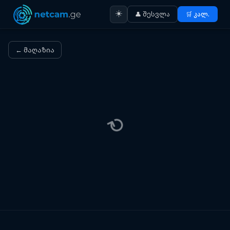
☀️
👤 შესვლა
🛒 კალ.
← მაღაზია
⟳