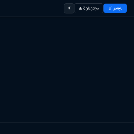
☀️
👤 შესვლა
🛒 კალ.