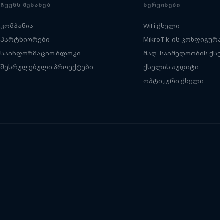
ᲩᲕᲔᲜᲡ ᲨᲔᲡᲐᲮᲔᲑ
ᲡᲔᲠᲕᲘᲡᲔᲑᲘ
კომპანია
WiFi ქსელი
პარტნიორები
MikroTik-ის კონფიგურ
საინფორმაციო ბლოკი
მაღ. საიმედოობის ქს
შესრულებული პროექტები
ქსელის აუდიტი
ოპტიკური ქსელი