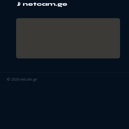
📡
netcam.ge
©
2026
netcam.ge