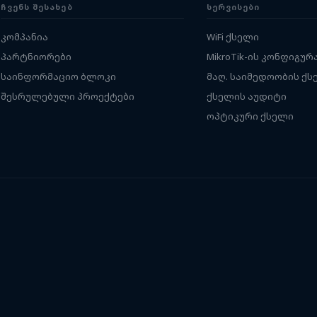
ᲩᲕᲔᲜᲡ ᲨᲔᲡᲐᲮᲔᲑ
ᲡᲔᲠᲕᲘᲡᲔᲑᲘ
კომპანია
WiFi ქსელი
პარტნიორები
MikroTik-ის კონფიგურ
საინფორმაციო ბლოკი
მაღ. საიმედოობის ქს
შესრულებული პროექტები
ქსელის აუდიტი
ოპტიკური ქსელი