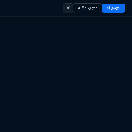
☀️
👤 შესვლა
🛒 კალ.