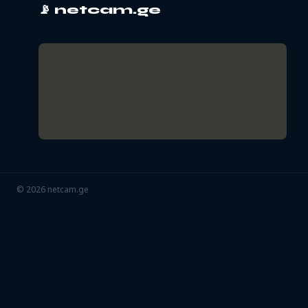
📡
netcam.ge
©
2026
netcam.ge