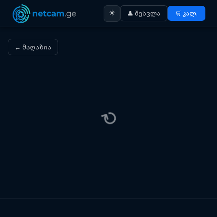
☀️
👤 შესვლა
🛒 კალ.
← მაღაზია
⟳