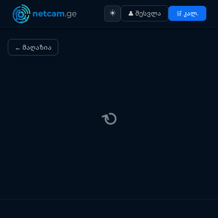
☀️
👤 შესვლა
🛒 კალ.
← მაღაზია
⟳