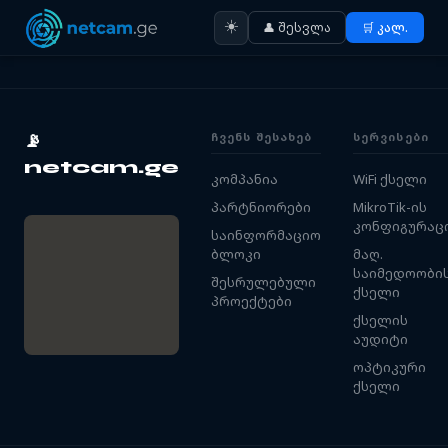
☀️
👤 შესვლა
🛒 კალ.
ᲩᲕᲔᲜᲡ ᲨᲔᲡᲐᲮᲔᲑ
ᲡᲔᲠᲕᲘᲡᲔᲑᲘ
📡
netcam.ge
კომპანია
WiFi ქსელი
პარტნიორები
MikroTik-ის
კონფიგურაც
საინფორმაციო
ბლოკი
მაღ.
საიმედოობი
შესრულებული
ქსელი
პროექტები
ქსელის
აუდიტი
ოპტიკური
ქსელი