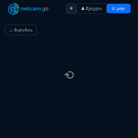
☀️
👤 შესვლა
🛒 კალ.
← მაღაზია
⟳