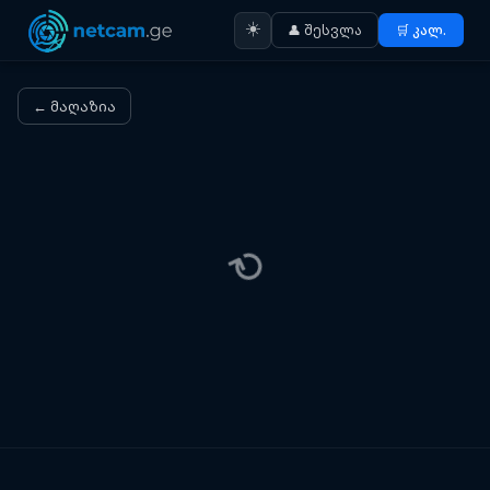
☀️
👤 შესვლა
🛒 კალ.
← მაღაზია
⟳