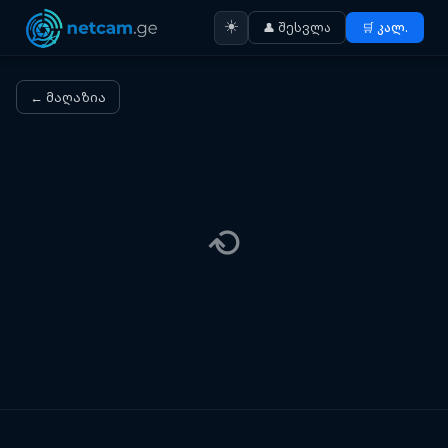
☀️
👤 შესვლა
🛒 კალ.
← მაღაზია
⟳