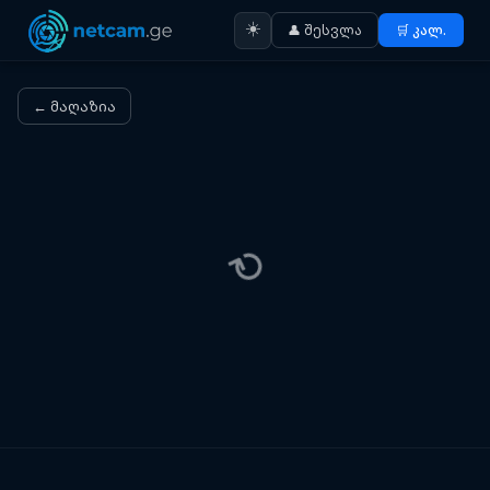
☀️
👤 შესვლა
🛒 კალ.
← მაღაზია
⟳