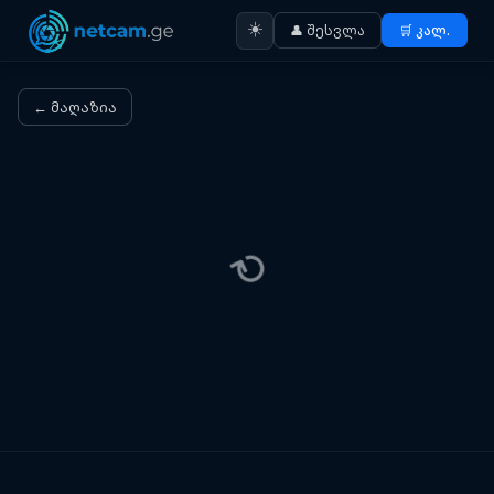
☀️
👤 შესვლა
🛒 კალ.
← მაღაზია
⟳