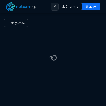
☀️
👤 შესვლა
🛒 კალ.
← მაღაზია
⟳