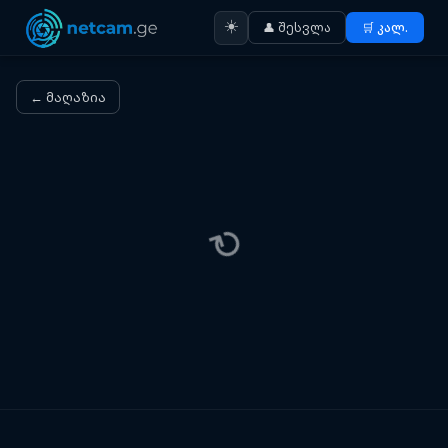
☀️
👤 შესვლა
🛒 კალ.
← მაღაზია
⟳