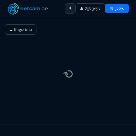
☀️
👤 შესვლა
🛒 კალ.
← მაღაზია
⟳