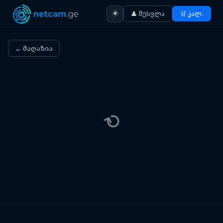
☀️
👤 შესვლა
🛒 კალ.
← მაღაზია
⟳