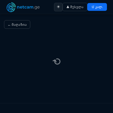
☀️
👤 შესვლა
🛒 კალ.
← მაღაზია
⟳