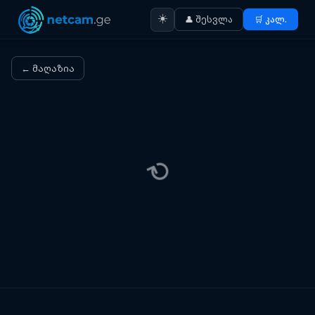
☀️
👤 შესვლა
🛒 კალ.
← მაღაზია
⟳