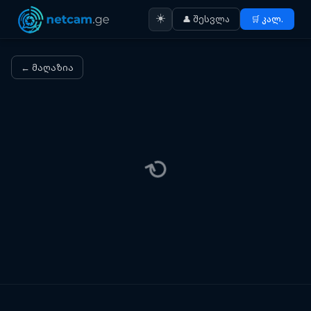
☀️
👤 შესვლა
🛒 კალ.
← მაღაზია
⟳