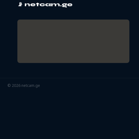
📡
netcam.ge
©
2026
netcam.ge