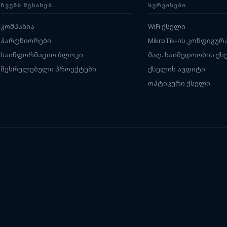
ᲩᲕᲔᲜᲡ ᲨᲔᲡᲐᲮᲔᲑ
ᲡᲔᲠᲕᲘᲡᲔᲑᲘ
კომპანია
WiFi ქსელი
პარტნიორები
MikroTik-ის კონფიგურ
საინფორმაციო ბლოკი
მაღ. საიმედოობის ქს
შესრულებული პროექტები
ქსელის აუდიტი
ოპტიკური ქსელი