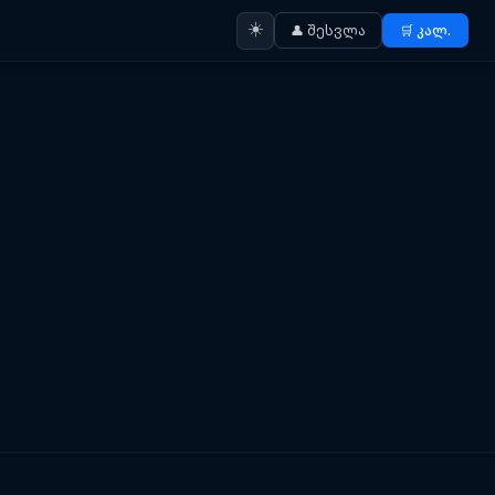
☀️
👤 შესვლა
🛒 კალ.