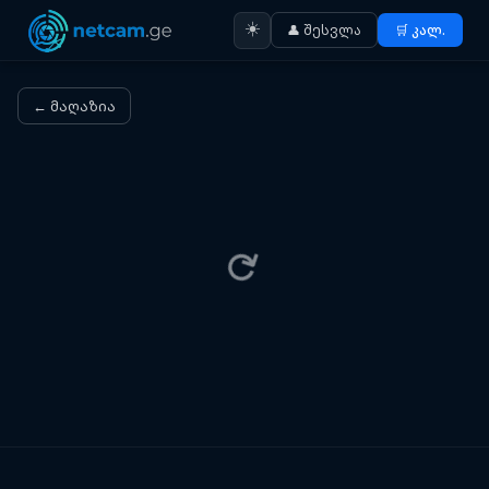
☀️
👤 შესვლა
🛒 კალ.
← მაღაზია
⟳