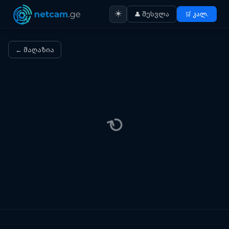
☀️
👤 შესვლა
🛒 კალ.
← მაღაზია
⟳