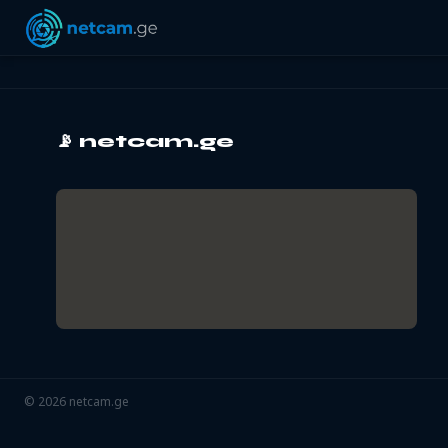
📡
netcam.ge
©
2026
netcam.ge