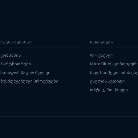
ᲩᲕᲔᲜᲡ ᲨᲔᲡᲐᲮᲔᲑ
ᲡᲔᲠᲕᲘᲡᲔᲑᲘ
კომპანია
WiFi ქსელი
პარტნიორები
MikroTik-ის კონფიგურ
საინფორმაციო ბლოკი
მაღ. საიმედოობის ქს
შესრულებული პროექტები
ქსელის აუდიტი
ოპტიკური ქსელი