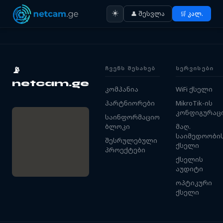
☀️
👤 შესვლა
🛒 კალ.
ᲩᲕᲔᲜᲡ ᲨᲔᲡᲐᲮᲔᲑ
ᲡᲔᲠᲕᲘᲡᲔᲑᲘ
📡
netcam.ge
კომპანია
WiFi ქსელი
პარტნიორები
MikroTik-ის
კონფიგურაც
საინფორმაციო
ბლოკი
მაღ.
საიმედოობი
შესრულებული
ქსელი
პროექტები
ქსელის
აუდიტი
ოპტიკური
ქსელი