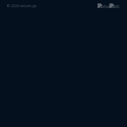
©
2026
netcam.ge