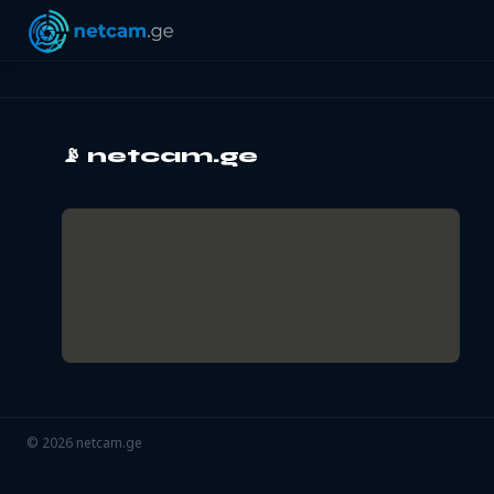
📡
netcam.ge
©
2026
netcam.ge