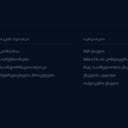
ᲩᲕᲔᲜᲡ ᲨᲔᲡᲐᲮᲔᲑ
ᲡᲔᲠᲕᲘᲡᲔᲑᲘ
კომპანია
WiFi ქსელი
პარტნიორები
MikroTik-ის კონფიგურ
საინფორმაციო ბლოკი
მაღ. საიმედოობის ქს
შესრულებული პროექტები
ქსელის აუდიტი
ოპტიკური ქსელი