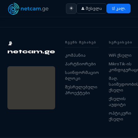
☀️
👤 შესვლა
🛒 კალ.
ᲩᲕᲔᲜᲡ ᲨᲔᲡᲐᲮᲔᲑ
ᲡᲔᲠᲕᲘᲡᲔᲑᲘ
📡
netcam.ge
კომპანია
WiFi ქსელი
პარტნიორები
MikroTik-ის
კონფიგურაც
საინფორმაციო
ბლოკი
მაღ.
საიმედოობი
შესრულებული
ქსელი
პროექტები
ქსელის
აუდიტი
ოპტიკური
ქსელი