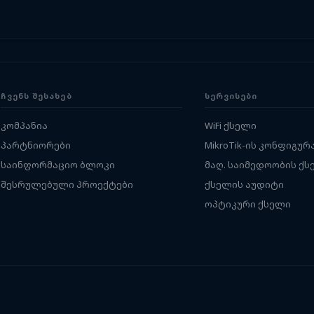
ᲩᲕᲔᲜᲡ ᲨᲔᲡᲐᲮᲔᲑ
ᲡᲔᲠᲕᲘᲡᲔᲑᲘ
კომპანია
WiFi ქსელი
პარტნიორები
MikroTik-ის კონფიგურ
საინფორმაციო ბლოკი
მაღ. საიმედოობის ქს
შესრულებული პროექტები
ქსელის აუდიტი
ოპტიკური ქსელი