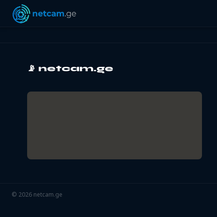
📡
netcam.ge
©
2026
netcam.ge