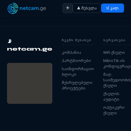
☀️
👤 შესვლა
🛒 კალ.
ᲩᲕᲔᲜᲡ ᲨᲔᲡᲐᲮᲔᲑ
ᲡᲔᲠᲕᲘᲡᲔᲑᲘ
📡
netcam.ge
კომპანია
WiFi ქსელი
პარტნიორები
MikroTik-ის
კონფიგურაც
საინფორმაციო
ბლოკი
მაღ.
საიმედოობი
შესრულებული
ქსელი
პროექტები
ქსელის
აუდიტი
ოპტიკური
ქსელი