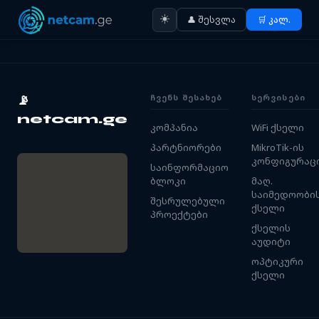
☀️
👤 შესვლა
🛒 კალ.
ᲩᲕᲔᲜᲡ ᲨᲔᲡᲐᲮᲔᲑ
ᲡᲔᲠᲕᲘᲡᲔᲑᲘ
📡
netcam.ge
კომპანია
WiFi ქსელი
პარტნიორები
MikroTik-ის
კონფიგურაც
საინფორმაციო
ბლოკი
მაღ.
საიმედოობი
შესრულებული
ქსელი
პროექტები
ქსელის
აუდიტი
ოპტიკური
ქსელი