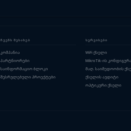
ᲩᲕᲔᲜᲡ ᲨᲔᲡᲐᲮᲔᲑ
ᲡᲔᲠᲕᲘᲡᲔᲑᲘ
კომპანია
WiFi ქსელი
პარტნიორები
MikroTik-ის კონფიგურ
საინფორმაციო ბლოკი
მაღ. საიმედოობის ქს
შესრულებული პროექტები
ქსელის აუდიტი
ოპტიკური ქსელი