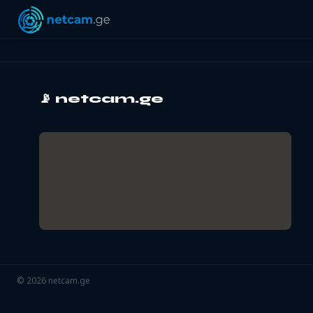
📡
netcam.ge
©
2026
netcam.ge