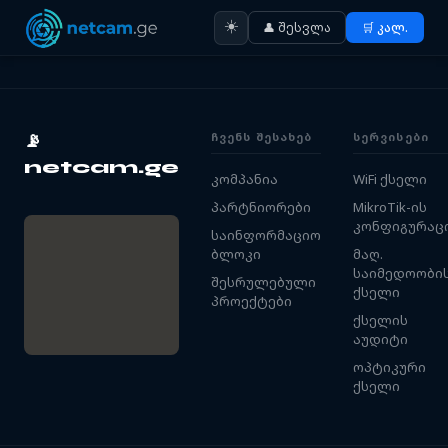
☀️
👤 შესვლა
🛒 კალ.
ᲩᲕᲔᲜᲡ ᲨᲔᲡᲐᲮᲔᲑ
ᲡᲔᲠᲕᲘᲡᲔᲑᲘ
📡
netcam.ge
კომპანია
WiFi ქსელი
პარტნიორები
MikroTik-ის
კონფიგურაც
საინფორმაციო
ბლოკი
მაღ.
საიმედოობი
შესრულებული
ქსელი
პროექტები
ქსელის
აუდიტი
ოპტიკური
ქსელი