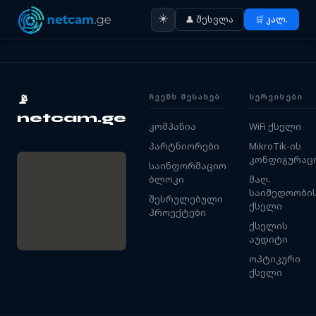
☀️
👤 შესვლა
🛒 კალ.
ᲩᲕᲔᲜᲡ ᲨᲔᲡᲐᲮᲔᲑ
ᲡᲔᲠᲕᲘᲡᲔᲑᲘ
📡
netcam.ge
კომპანია
WiFi ქსელი
პარტნიორები
MikroTik-ის
კონფიგურაც
საინფორმაციო
ბლოკი
მაღ.
საიმედოობი
შესრულებული
ქსელი
პროექტები
ქსელის
აუდიტი
ოპტიკური
ქსელი