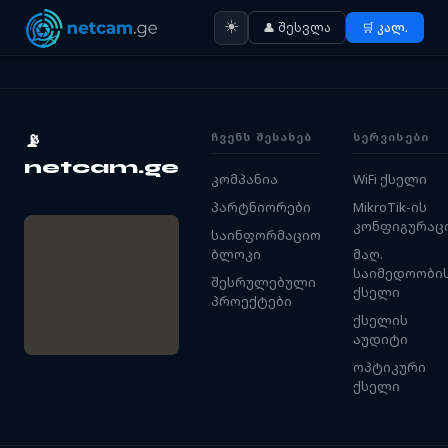
☀️
👤 შესვლა
🛒 კალ.
ᲩᲕᲔᲜᲡ ᲨᲔᲡᲐᲮᲔᲑ
ᲡᲔᲠᲕᲘᲡᲔᲑᲘ
📡
netcam.ge
კომპანია
WiFi ქსელი
პარტნიორები
MikroTik-ის
კონფიგურაც
საინფორმაციო
ბლოკი
მაღ.
საიმედოობი
შესრულებული
ქსელი
პროექტები
ქსელის
აუდიტი
ოპტიკური
ქსელი